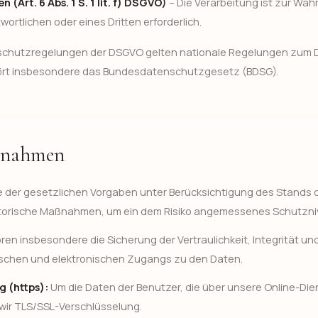
 (Art. 6 Abs. 1 S. 1 lit. f) DSGVO)
– Die Verarbeitung ist zur Wah
ortlichen oder eines Dritten erforderlich.
schutzregelungen der DSGVO gelten nationale Regelungen zum 
ört insbesondere das Bundesdatenschutzgesetz (BDSG).
ßnahmen
 der gesetzlichen Vorgaben unter Berücksichtigung des Stands 
torische Maßnahmen, um ein dem Risiko angemessenes Schutzni
 insbesondere die Sicherung der Vertraulichkeit, Integrität un
ischen und elektronischen Zugangs zu den Daten.
 (https):
Um die Daten der Benutzer, die über unsere Online-Di
wir TLS/SSL-Verschlüsselung.