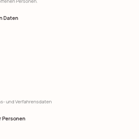
roffenen Personen.
en Daten
s- und Verfahrensdaten
r Personen